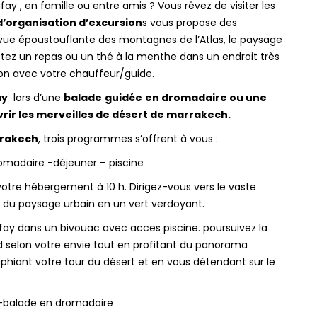
y , en famille ou entre amis ? Vous rêvez de visiter les
d’organisation d’excursion
s vous propose des
vue époustouflante des montagnes de l’Atlas, le paysage
stez un repas ou un thé à la menthe dans un endroit très
ion avec votre chauffeur/guide.
ay
lors d’une
balade
guidée
en dromadaire ou une
ir les merveilles de désert de marrakech.
rrakech
, trois programmes s’offrent à vous :
romadaire -déjeuner – piscine
re hébergement à 10 h. Dirigez-vous vers le vaste
 du paysage urbain en un vert verdoyant.
fay dans un bivouac avec acces piscine. poursuivez la
 selon votre envie tout en profitant du panorama
hiant votre tour du désert et en vous détendant sur le
 -balade en dromadaire