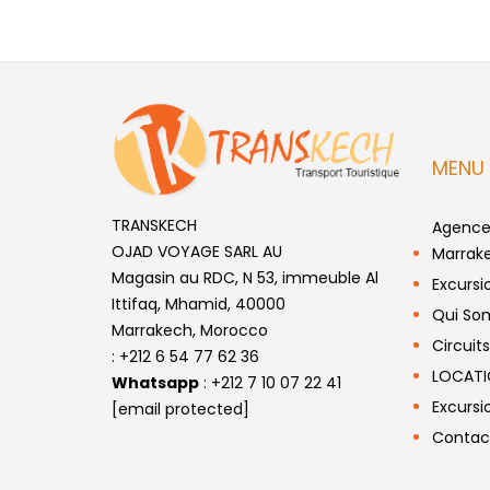
MENU
TRANSKECH
Agence 
OJAD VOYAGE SARL AU
Marrak
Magasin au RDC, N 53, immeuble Al
Excursi
Ittifaq, Mhamid, 40000
Qui So
Marrakech, Morocco
Circuits
: +212 6 54 77 62 36
LOCATI
Whatsapp
: +212 7 10 07 22 41
Excursi
[email protected]
Contac