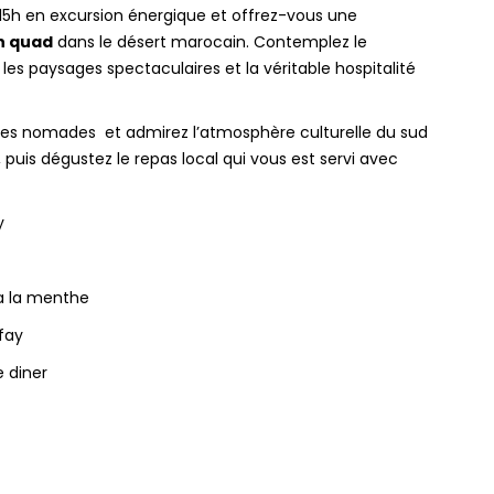
 15h en excursion énergique et offrez-vous une
n quad
dans le désert marocain. Contemplez le
es paysages spectaculaires et la véritable hospitalité
ntes nomades et admirez l’atmosphère culturelle du sud
, puis dégustez le repas local qui vous est servi avec
y
a la menthe
afay
e diner