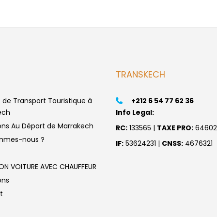
TRANSKECH
de Transport Touristique à
+212 6 54 77 62 36
ech
Info Legal:
ons Au Départ de Marrakech
RC:
133565 |
TAXE PRO:
64602
mmes-nous ?
IF:
53624231 |
CNSS:
4676321
ON VOITURE AVEC CHAUFFEUR
ons
t