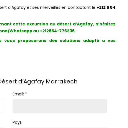
sert d’Agafay et ses merveilles en contactant le
+212 6 54
rnant cette excursion au désert d’Agafay, n’hésitez
hone/Whatsapp au
+212654-776236
.
s vous proposerons des solutions adapté a vos
 Désert d’Agafay Marrakech
Email:
*
Pays: