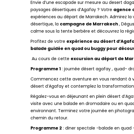
Envie d’une escapade sur mesure au desert dagafa
paysages désertiques d’Agafay ? Votre
agence
expériences au départ de Marrakech. Admirez la 
désertique, la
campagne de Marrakech
, Dégu
calme sous la tente berbère et découvrez la rég
Profitez de votre
expérience au désert d’Agaf
balade guidée en quad ou buggy pour découvr
Au cours de cette
excursion au départ de Ma
Programme 1
: journée désert agafay , quad- d
Commencez cette aventure en vous rendant à vot
désert d’Agafay et contemplez la transformation
Régalez-vous en déjeunant en plein désert d’Aga
visite avec une balade en dromadaire ou en quad
environnant. Terminez votre journée en photograp
chemin du retour.
Programme 2
: diner spectale -balade en quad